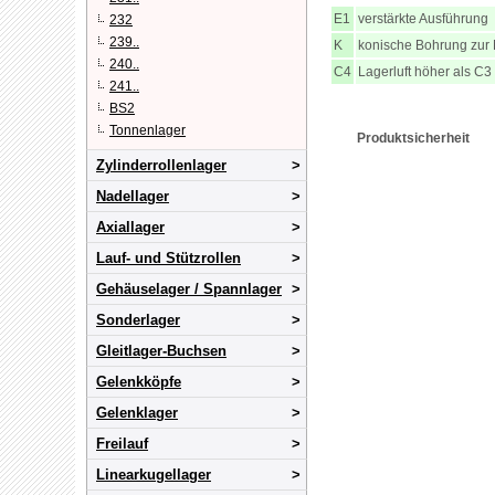
E1
verstärkte Ausführung
232
239..
K
konische Bohrung zur
240..
C4
Lagerluft höher als C3
241..
BS2
Tonnenlager
Produktsicherheit
Zylinderrollenlager
Nadellager
Axiallager
Lauf- und Stützrollen
Gehäuselager / Spannlager
Sonderlager
Gleitlager-Buchsen
Gelenkköpfe
Gelenklager
Freilauf
Linearkugellager