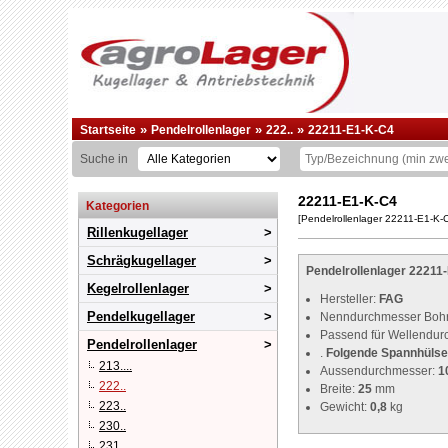
»
»
»
Startseite
Pendelrollenlager
222..
22211-E1-K-C4
Suche in
22211-E1-K-C4
Kategorien
[Pendelrollenlager 22211-E1-K
Rillenkugellager
Schrägkugellager
Pendelrollenlager 2221
Kegelrollenlager
Hersteller:
FAG
Pendelkugellager
Nenndurchmesser Boh
Passend für Wellendu
Pendelrollenlager
.
Folgende Spannhülse 
213....
Aussendurchmesser:
1
222..
Breite:
25
mm
223..
Gewicht:
0,8
kg
230..
231..