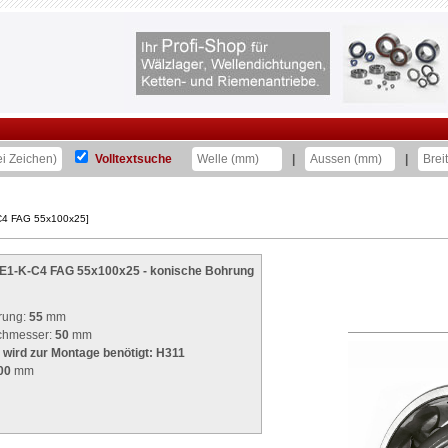
Volltextsuche
|
|
-C4 FAG 55x100x25]
1-E1-K-C4 FAG 55x100x25 - konische Bohrung
rung:
55
mm
rchmesser:
50
mm
wird zur Montage benötigt: H311
00
mm