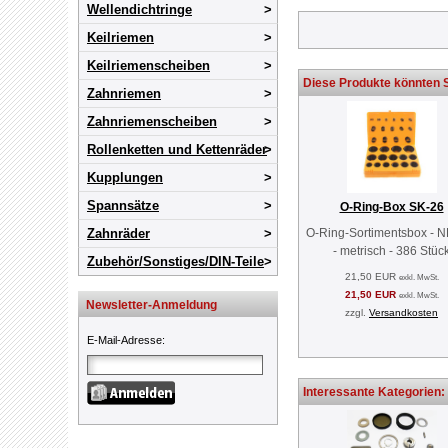
Wellendichtringe
Keilriemen
Keilriemenscheiben
Diese Produkte könnten S
Zahnriemen
Zahnriemenscheiben
Rollenketten und Kettenräder
Kupplungen
Spannsätze
O-Ring-Box SK-26
Zahnräder
O-Ring-Sortimentsbox - 
- metrisch - 386 Stüc
Zubehör/Sonstiges/DIN-Teile
21,50 EUR
exkl. MwSt.
21,50 EUR
exkl. MwSt.
Newsletter-Anmeldung
zzgl.
Versandkosten
E-Mail-Adresse
:
Interessante Kategorien: