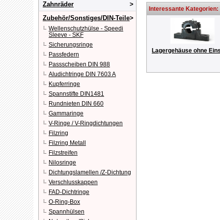
Zahnräder
Interessante Kategorien:
Zubehör/Sonstiges/DIN-Teile
Wellenschutzhülse - Speedi
Sleeve - SKF
Sicherungsringe
Lagergehäuse ohne Ein
Passfedern
Passscheiben DIN 988
Aludichtringe DIN 7603 A
Kupferringe
Spannstifte DIN1481
Rundnieten DIN 660
Gammaringe
V-Ringe / V-Ringdichtungen
Filzring
Filzring Metall
Filzstreifen
Nilosringe
Dichtungslamellen /Z-Dichtung
Verschlusskappen
FAD-Dichtringe
O-Ring-Box
Spannhülsen