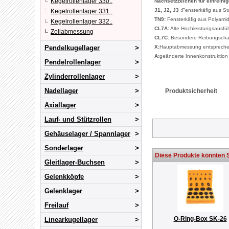
Kegelrollenlager 330..
Nachsetzzeichen für einreihig
J1, J2, J3 :
Fensterkäfig aus St
Kegelrollenlager 331..
TN9:
Fensterkäfig aus Polyami
Kegelrollenlager 332..
CL7A:
Alte Hochleistungsausfüh
Zollabmessung
CL7C:
Besondere Reibungscharak
Pendelkugellager
X:
Hauptabmessung entspreche
A:
geänderte Innenkonstruktion
Pendelrollenlager
Zylinderrollenlager
Nadellager
Produktsicherheit
Axiallager
Lauf- und Stützrollen
Gehäuselager / Spannlager
Sonderlager
Diese Produkte könnten S
Gleitlager-Buchsen
Gelenkköpfe
Gelenklager
Freilauf
O-Ring-Box SK-26
Linearkugellager