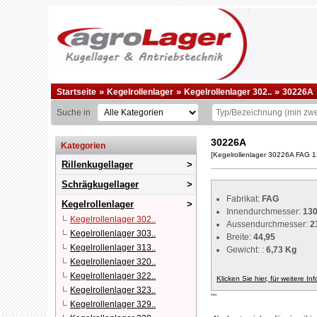
»
»
»
Startseite
Kegelrollenlager
Kegelrollenlager 302..
30226A
Suche in
30226A
Kategorien
[Kegelrollenlager 30226A FAG 
Rillenkugellager
Schrägkugellager
Fabrikat:
FAG
Kegelrollenlager
Innendurchmesser:
13
Kegelrollenlager 302..
Aussendurchmesser:
2
Kegelrollenlager 303..
Breite:
44,95
Kegelrollenlager 313..
Gewicht: :
6,73 Kg
Kegelrollenlager 320..
Kegelrollenlager 322..
Klicken Sie hier, für weitere In
Kegelrollenlager 323..
""
Kegelrollenlager 329..