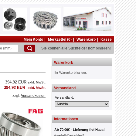
|
|
|
Mein Konto
Merkzettel (0)
Warenkorb
Kasse
Sie können alle Suchfelder kombinieren!
Warenkorb
Ihr Warenkorb ist leer.
394,92 EUR
exkl. MwSt.
394,92 EUR
exkl. MwSt.
Versandland
zzgl.
Versandkosten
Versandland:
Informationen
Ab 70,00€ - Lieferung frei Haus!
(innerhalb Deutschland)