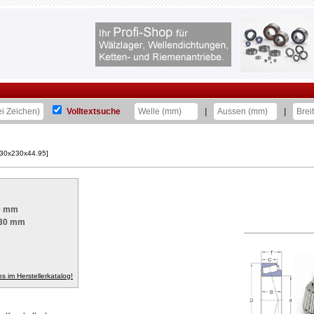
Volltextsuche
|
|
130x230x44.95]
0 mm
30 mm
fos im Herstellerkatalog!