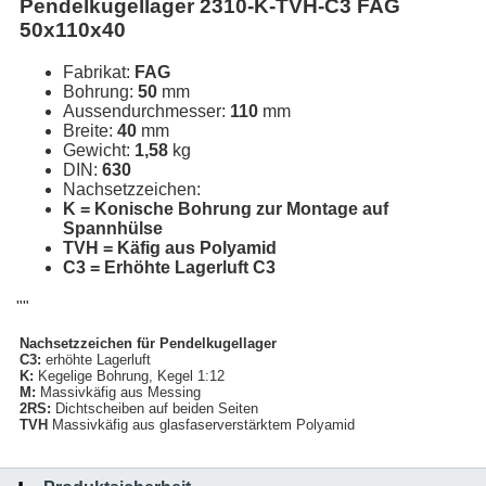
Pendelkugellager 2310-K-TVH-C3 FAG
50x110x40
Fabrikat:
FAG
Bohrung:
50
mm
Aussendurchmesser:
110
mm
Breite:
40
mm
Gewicht:
1,58
kg
DIN:
630
Nachsetzzeichen:
K = Konische Bohrung zur Montage auf
Spannhülse
TVH = Käfig aus Polyamid
C3 = Erhöhte Lagerluft C3
""
Nachsetzzeichen für Pendelkugellager
C3:
erhöhte Lagerluft
K:
Kegelige Bohrung, Kegel 1:12
M:
Massivkäfig aus Messing
2RS:
Dichtscheiben auf beiden Seiten
TVH
Massivkäfig aus glasfaserverstärktem Polyamid