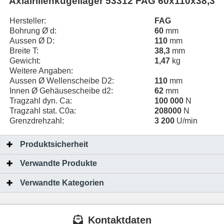
Axialrillenkugellager 53312 FAG 60x110x38,3
Hersteller:
FAG
Bohrung Ø d:
60
mm
Aussen Ø D:
110
mm
Breite T:
38,3
mm
Gewicht:
1,47
kg
Weitere Angaben:
Aussen Ø Wellenscheibe D2:
110
mm
Innen Ø Gehäusescheibe d2:
62
mm
Tragzahl dyn. Ca:
100 000
N
Tragzahl stat. C0a:
208000
N
Grenzdrehzahl:
3 200
U/min
Produktsicherheit
Verwandte Produkte
Verwandte Kategorien
Kontaktdaten