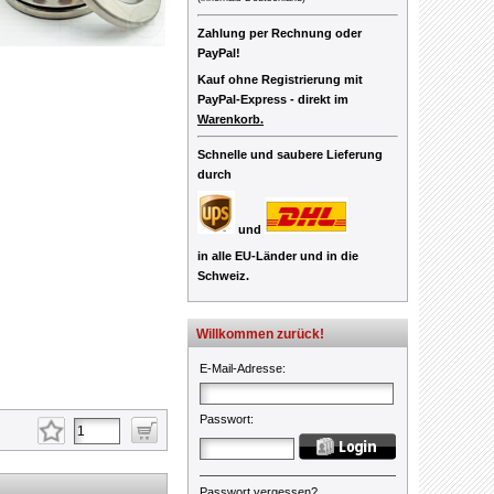
Zahlung per Rechnung oder
PayPal!
Kauf ohne Registrierung mit
PayPal-Express -
direkt im
Warenkorb.
Schnelle und saubere Lieferung
durch
und
in alle EU-Länder und in die
Schweiz.
Willkommen zurück!
E-Mail-Adresse
:
Passwort
:
Passwort vergessen?