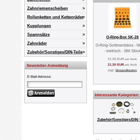
Zahnriemenscheiben
Rollenketten und Kettenräder
Kupplungen
Spannsätze
O-Ring-Box SK-26
Zahnräder
O-Ring-Sortimentsbox - 
- metrisch - 386 Stüc
Zubehör/Sonstiges/DIN-Teile
21,50 EUR
exkl. MwSt.
21,50 EUR
exkl. MwSt.
Newsletter-Anmeldung
zzgl.
Versandkosten
E-Mail-Adresse
:
Interessante Kategorien:
Zubehör/Sonstiges/DIN-