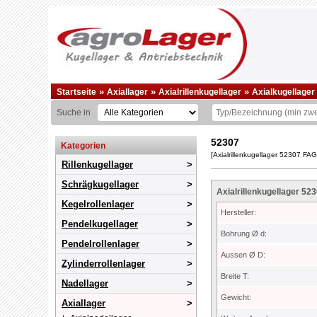
»
»
»
Startseite
Axiallager
Axialrillenkugellager
Axialkugellager 
Suche in
52307
Kategorien
[Axialrillenkugellager 52307 FA
Rillenkugellager
Schrägkugellager
Axialrillenkugellager 5
Kegelrollenlager
Hersteller:
Pendelkugellager
Bohrung Ø d:
Pendelrollenlager
Aussen Ø D:
Zylinderrollenlager
Breite T:
Nadellager
Gewicht:
Axiallager