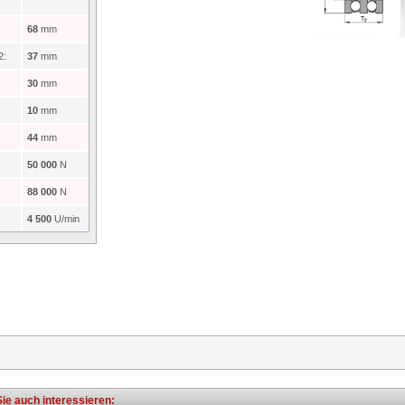
68
mm
2:
37
mm
30
mm
10
mm
44
mm
50 000
N
88 000
N
4 500
U/min
ie auch interessieren: