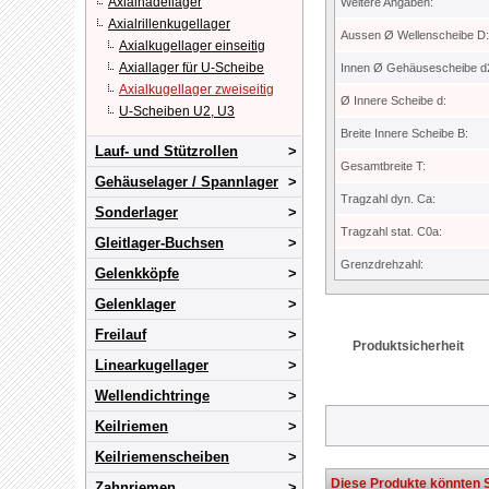
Axialnadellager
Weitere Angaben:
Axialrillenkugellager
Aussen Ø Wellenscheibe D:
Axialkugellager einseitig
Axiallager für U-Scheibe
Innen Ø Gehäusescheibe d
Axialkugellager zweiseitig
Ø Innere Scheibe d:
U-Scheiben U2, U3
Breite Innere Scheibe B:
Lauf- und Stützrollen
Gesamtbreite T:
Gehäuselager / Spannlager
Tragzahl dyn. Ca:
Sonderlager
Tragzahl stat. C0a:
Gleitlager-Buchsen
Grenzdrehzahl:
Gelenkköpfe
Gelenklager
Freilauf
Produktsicherheit
Linearkugellager
Wellendichtringe
Keilriemen
Keilriemenscheiben
Diese Produkte könnten S
Zahnriemen