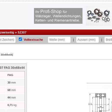
»
zweiseitig
52307
Volltextsuche
|
|
G 30x68x44]
2307 FAG 30x68x44
FAG
30
mm
68
mm
44
mm
0,71
kg