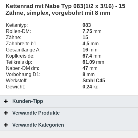
Kettenrad mit Nabe Typ 083(1/2 x 3/16) - 15
Zähne, simplex, vorgebohrt mit 8 mm
Kettentyp:
083
Rollen-DM:
7,75
mm
Zähne:
15
Zahnbreite b1:
4,5
mm
Gesamtlänge A:
16
mm
Kopfkreis de:
67,4
mm
Teilkreis dp:
61,09
mm
Naben-DM dm:
47
mm
Vorbohrung D1:
8
mm
Werkstoff:
Stahl C45
Gewicht:
0,24
kg
Kunden-Tipp
Verwandte Produkte
Verwandte Kategorien