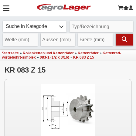
Suche in Kategorie
Startseite
»
Rollenketten und Kettenräder
»
Kettenräder
»
Kettenrad-
vorgebohrt-simplex
»
083-1 (1/2 x 3/16)
»
KR 083 Z 15
KR 083 Z 15