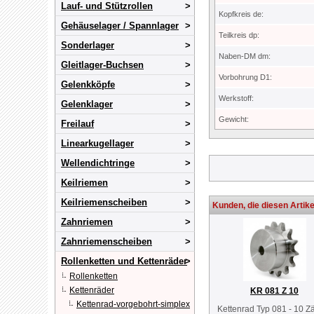
Lauf- und Stützrollen
Kopfkreis de:
Gehäuselager / Spannlager
Teilkreis dp:
Sonderlager
Naben-DM dm:
Gleitlager-Buchsen
Vorbohrung D1:
Gelenkköpfe
Werkstoff:
Gelenklager
Gewicht:
Freilauf
Linearkugellager
Wellendichtringe
Keilriemen
Keilriemenscheiben
Kunden, die diesen Artike
Zahnriemen
Zahnriemenscheiben
Rollenketten und Kettenräder
Rollenketten
Kettenräder
KR 081 Z 10
Kettenrad-vorgebohrt-simplex
Kettenrad Typ 081 - 10 Z