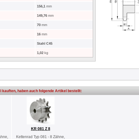
156,1
mm
149,76
mm
70
mm
16
mm
Stahl C45
1,02
kg
l kauften, haben auch folgende Artikel bestellt:
KR 081 Z 8
ähne,
Kettenrad Typ 081 - 8 Zähne,