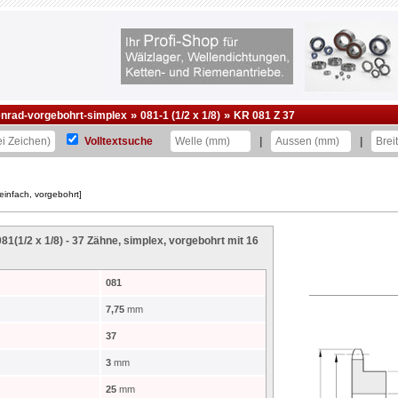
»
»
enrad-vorgebohrt-simplex
081-1 (1/2 x 1/8)
KR 081 Z 37
Volltextsuche
|
|
einfach, vorgebohrt]
81(1/2 x 1/8) - 37 Zähne, simplex, vorgebohrt mit 16
081
7,75
mm
37
3
mm
25
mm