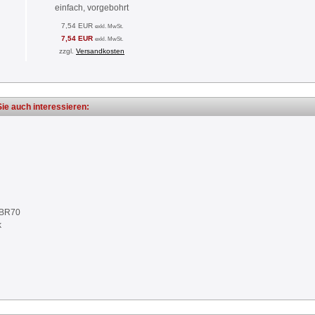
einfach, vorgebohrt
7,54 EUR
exkl. MwSt.
7,54 EUR
exkl. MwSt.
zzgl.
Versandkosten
ie auch interessieren:
NBR70
k