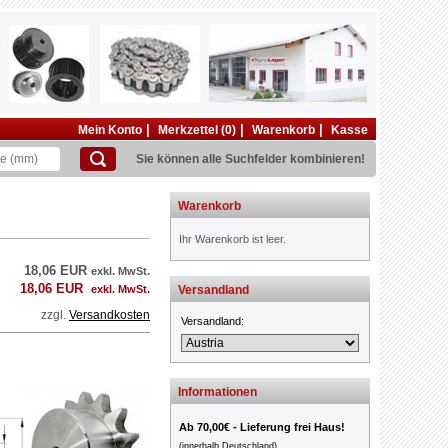
|
|
|
Mein Konto
Merkzettel (0)
Warenkorb
Kasse
Sie können alle Suchfelder kombinieren!
Warenkorb
Ihr Warenkorb ist leer.
18,06 EUR
exkl. MwSt.
18,06 EUR
exkl. MwSt.
Versandland
zzgl.
Versandkosten
Versandland:
Informationen
Ab 70,00€ - Lieferung frei Haus!
(innerhalb Deutschland)