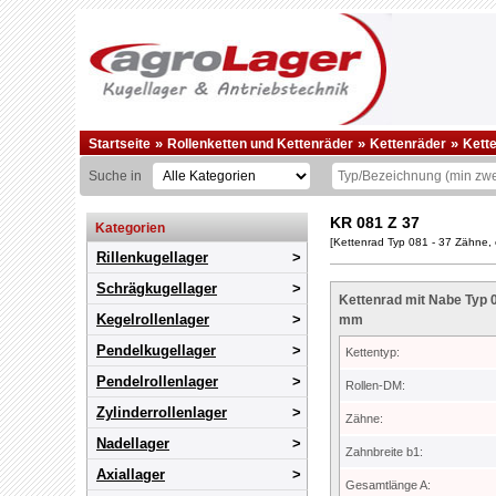
»
»
»
Startseite
Rollenketten und Kettenräder
Kettenräder
Kett
Suche in
KR 081 Z 37
Kategorien
[Kettenrad Typ 081 - 37 Zähne, 
Rillenkugellager
Schrägkugellager
Kettenrad mit Nabe Typ 0
Kegelrollenlager
mm
Pendelkugellager
Kettentyp:
Pendelrollenlager
Rollen-DM:
Zylinderrollenlager
Zähne:
Nadellager
Zahnbreite b1:
Axiallager
Gesamtlänge A: