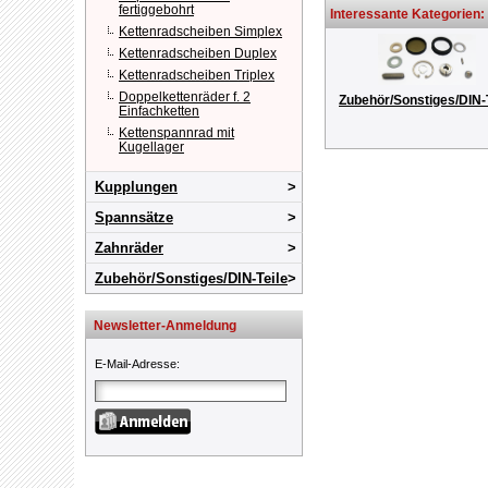
fertiggebohrt
Interessante Kategorien:
Kettenradscheiben Simplex
Kettenradscheiben Duplex
Kettenradscheiben Triplex
Doppelkettenräder f. 2
Zubehör/Sonstiges/DIN-
Einfachketten
Kettenspannrad mit
Kugellager
Kupplungen
Spannsätze
Zahnräder
Zubehör/Sonstiges/DIN-Teile
Newsletter-Anmeldung
E-Mail-Adresse
: