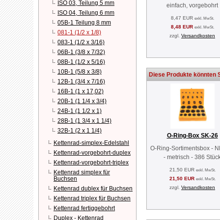
ISO 03, Teilung 5 mm
einfach, vorgebohrt
ISO 04, Teilung 6 mm
8,47 EUR
exkl. MwSt.
05B-1 Teilung 8 mm
8,48 EUR
exkl. MwSt.
081-1 (1/2 x 1/8)
zzgl.
Versandkosten
083-1 (1/2 x 3/16)
06B-1 (3/8 x 7/32)
08B-1 (1/2 x 5/16)
10B-1 (5/8 x 3/8)
Diese Produkte könnten S
12B-1 (3/4 x 7/16)
16B-1 (1 x 17,02)
20B-1 (1 1/4 x 3/4)
24B-1 (1 1/2 x 1)
28B-1 (1 3/4 x 1 1/4)
32B-1 (2 x 1 1/4)
O-Ring-Box SK-26
Kettenrad-simplex-Edelstahl
O-Ring-Sortimentsbox - 
Kettenrad-vorgebohrt-duplex
- metrisch - 386 Stüc
Kettenrad-vorgebohrt-triplex
21,50 EUR
exkl. MwSt.
Kettenrad simplex für
Buchsen
21,50 EUR
exkl. MwSt.
zzgl.
Versandkosten
Kettenrad dublex für Buchsen
Kettenrad triplex für Buchsen
Kettenrad fertiggebohrt
Duplex - Kettenrad