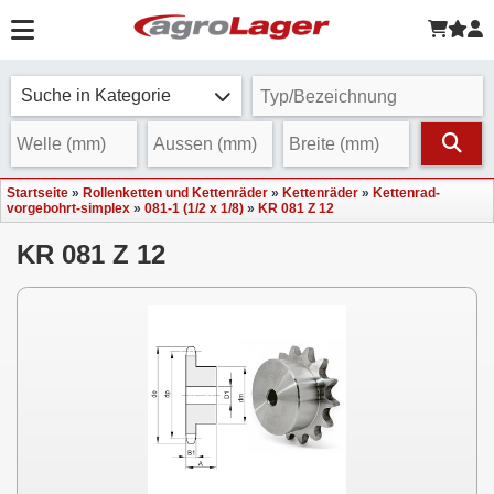
Suche in Kategorie
Startseite
»
Rollenketten und Kettenräder
»
Kettenräder
»
Kettenrad-
vorgebohrt-simplex
»
081-1 (1/2 x 1/8)
»
KR 081 Z 12
KR 081 Z 12