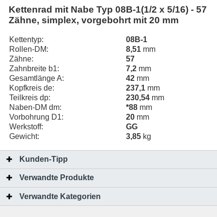
Kettenrad mit Nabe Typ 08B-1(1/2 x 5/16) - 57
Zähne, simplex, vorgebohrt mit 20 mm
Kettentyp:
08B-1
Rollen-DM:
8,51
mm
Zähne:
57
Zahnbreite b1:
7,2
mm
Gesamtlänge A:
42
mm
Kopfkreis de:
237,1
mm
Teilkreis dp:
230,54
mm
Naben-DM dm:
*88
mm
Vorbohrung D1:
20
mm
Werkstoff:
GG
Gewicht:
3,85
kg
Kunden-Tipp
Verwandte Produkte
Verwandte Kategorien