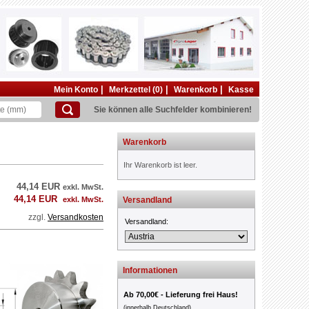
|
|
|
Mein Konto
Merkzettel (0)
Warenkorb
Kasse
Sie können alle Suchfelder kombinieren!
Warenkorb
Ihr Warenkorb ist leer.
44,14 EUR
exkl. MwSt.
44,14 EUR
exkl. MwSt.
Versandland
zzgl.
Versandkosten
Versandland:
Informationen
Ab 70,00€ - Lieferung frei Haus!
(innerhalb Deutschland)