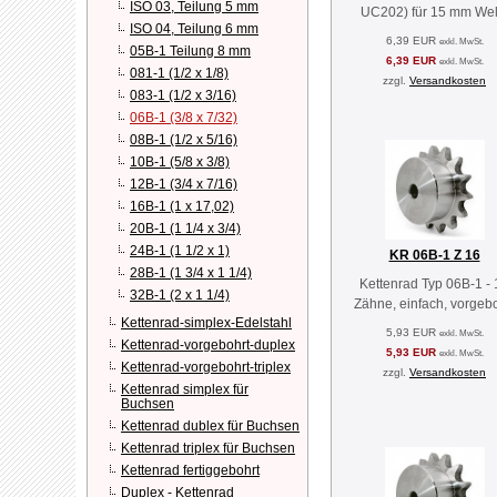
ISO 03, Teilung 5 mm
UC202) für 15 mm Wel
ISO 04, Teilung 6 mm
6,39 EUR
exkl. MwSt.
05B-1 Teilung 8 mm
6,39 EUR
exkl. MwSt.
081-1 (1/2 x 1/8)
zzgl.
Versandkosten
083-1 (1/2 x 3/16)
06B-1 (3/8 x 7/32)
08B-1 (1/2 x 5/16)
10B-1 (5/8 x 3/8)
12B-1 (3/4 x 7/16)
16B-1 (1 x 17,02)
20B-1 (1 1/4 x 3/4)
24B-1 (1 1/2 x 1)
KR 06B-1 Z 16
28B-1 (1 3/4 x 1 1/4)
Kettenrad Typ 06B-1 - 
32B-1 (2 x 1 1/4)
Zähne, einfach, vorgebo
Kettenrad-simplex-Edelstahl
5,93 EUR
exkl. MwSt.
Kettenrad-vorgebohrt-duplex
5,93 EUR
exkl. MwSt.
Kettenrad-vorgebohrt-triplex
zzgl.
Versandkosten
Kettenrad simplex für
Buchsen
Kettenrad dublex für Buchsen
Kettenrad triplex für Buchsen
Kettenrad fertiggebohrt
Duplex - Kettenrad