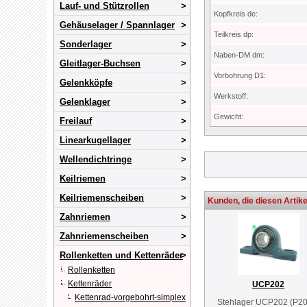
Lauf- und Stützrollen
Kopfkreis de:
Gehäuselager / Spannlager
Teilkreis dp:
Sonderlager
Naben-DM dm:
Gleitlager-Buchsen
Vorbohrung D1:
Gelenkköpfe
Werkstoff:
Gelenklager
Gewicht:
Freilauf
Linearkugellager
Wellendichtringe
Keilriemen
Keilriemenscheiben
Kunden, die diesen Artike
Zahnriemen
Zahnriemenscheiben
Rollenketten und Kettenräder
Rollenketten
Kettenräder
UCP202
Kettenrad-vorgebohrt-simplex
Stehlager UCP202 (P20