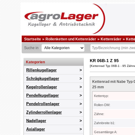
»
»
»
Startseite
Rollenketten und Kettenräder
Kettenräder
Kett
Suche in
KR 06B-1 Z 95
Kategorien
[Kettenrad Typ 06B-1 - 95 Zähne
Rillenkugellager
Schrägkugellager
Kettenrad mit Nabe Typ 0
Kegelrollenlager
25 mm
Pendelkugellager
Kettentyp:
Pendelrollenlager
Rollen-DM:
Zylinderrollenlager
Zähne:
Nadellager
Zahnbreite b1:
Axiallager
Gesamtlänge A: