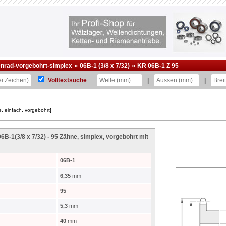
»
»
enrad-vorgebohrt-simplex
06B-1 (3/8 x 7/32)
KR 06B-1 Z 95
Volltextsuche
|
|
, einfach, vorgebohrt]
6B-1(3/8 x 7/32) - 95 Zähne, simplex, vorgebohrt mit
06B-1
6,35
mm
95
5,3
mm
40
mm