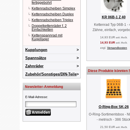
fertiggebohrt
Kettenradscheiben Simplex
Kettenradscheiben Duplex
KR 06B-1 Z 40
Kettenradscheiben Triplex
Kettenrad Typ 06B-1 - 
Doppelkettenräder f. 2
Einfachketten
Zähne, einfach, vorgebo
Kettenspannrad mit
14,93 EUR
exkl. MwSt.
Kugellager
14,93 EUR
exkl. MwSt.
zzgl.
Versandkosten
Kupplungen
Spannsätze
Zahnräder
Diese Produkte könnten S
Zubehör/Sonstiges/DIN-Teile
Newsletter-Anmeldung
E-Mail-Adresse
:
O-Ring-Box SK-26
O-Ring-Sortimentsbox - 
- metrisch - 386 Stüc
21,50 EUR
exkl. MwSt.