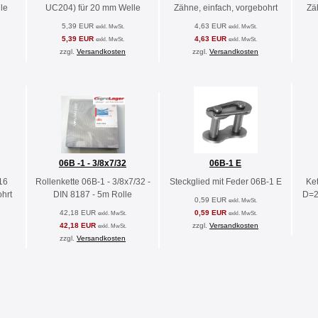
le
UC204) für 20 mm Welle
Zähne, einfach, vorgebohrt
Zä
5,39 EUR
4,63 EUR
exkl. MwSt.
exkl. MwSt.
5,39 EUR
4,63 EUR
exkl. MwSt.
exkl. MwSt.
zzgl.
Versandkosten
zzgl.
Versandkosten
06B -1 - 3/8x7/32
06B-1 E
16
Rollenkette 06B-1 - 3/8x7/32 -
Steckglied mit Feder 06B-1 E
Ket
hrt
DIN 8187 - 5m Rolle
D=2
0,59 EUR
exkl. MwSt.
42,18 EUR
0,59 EUR
exkl. MwSt.
exkl. MwSt.
42,18 EUR
zzgl.
Versandkosten
exkl. MwSt.
zzgl.
Versandkosten