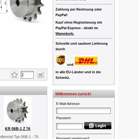
Zahlung per Rechnung oder
PayPal!
Kauf ohne Registrierung mit
PayPal-Express -
direkt im
Warenkorb.
Schnelle und saubere Lieferung
durch
und
in alle EU-Länder und in die
Schweiz.
Willkommen zurück!
E-Mail-Adresse
:
Passwort
:
KR 06B-1 Z 76
ettenrad Typ 06B-1 - 76
Passwort vergessen?