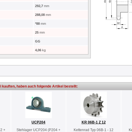
292,7
mm
288,08
mm
*88
mm
25
mm
GG
4,06
kg
l kauften, haben auch folgende Artikel bestellt:
UCP204
KR 06B-1 Z 12
2 +
Stehlager UCP204 (P204 +
Kettenrad Typ 06B-1 - 12
K