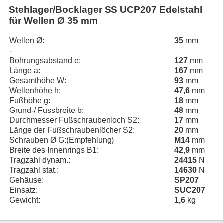
Stehlager/Bocklager SS UCP207 Edelstahl
für Wellen Ø 35 mm
Wellen Ø:
35
mm
-
Bohrungsabstand e:
127
mm
Länge a:
167
mm
Gesamthöhe W:
93
mm
Wellenhöhe h:
47,6
mm
Fußhöhe g:
18
mm
Grund-/ Fussbreite b:
48
mm
Durchmesser Fußschraubenloch S2:
17
mm
Länge der Fußschraubenlöcher S2:
20
mm
Schrauben Ø G:(Empfehlung)
M14
mm
Breite des Innenrings B1:
42,9
mm
Tragzahl dynam.:
24415
N
Tragzahl stat.:
14630
N
Gehäuse:
SP207
Einsatz:
SUC207
Gewicht:
1,6
kg