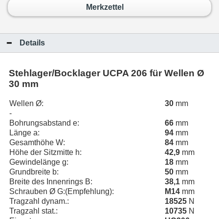
Merkzettel
Details
Stehlager/Bocklager UCPA 206 für Wellen Ø
30 mm
Wellen Ø:
30
mm
-
Bohrungsabstand e:
66
mm
Länge a:
94
mm
Gesamthöhe W:
84
mm
Höhe der Sitzmitte h:
42,9
mm
Gewindelänge g:
18
mm
Grundbreite b:
50
mm
Breite des Innenrings B:
38,1
mm
Schrauben Ø G:(Empfehlung):
M14
mm
Tragzahl dynam.:
18525
N
Tragzahl stat.:
10735
N