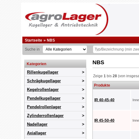
»
Startseite
NBS
Suche in
NBS
Kategorien
Rillenkugellager
Zeige
1
bis
28
(von insges
Schrägkugellager
Produkte
Kegelrollenlager
Pendelkugellager
IR 40-45-40
Inn
Pendelrollenlager
Zylinderrollenlager
IR 45-50-40
Inn
Nadellager
Axiallager