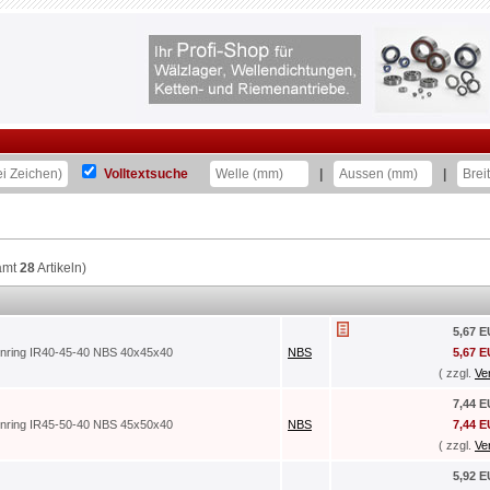
Volltextsuche
|
|
amt
28
Artikeln)
5,67 
enring IR40-45-40 NBS 40x45x40
NBS
5,67 
( zzgl.
Ve
7,44 
enring IR45-50-40 NBS 45x50x40
NBS
7,44 
( zzgl.
Ve
5,92 