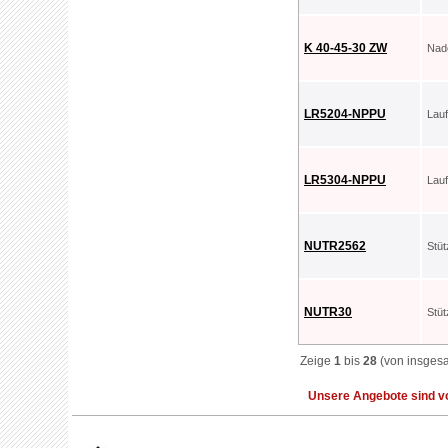
K 40-45-30 ZW
Nad
LR5204-NPPU
Lau
LR5304-NPPU
Lau
NUTR2562
Stü
NUTR30
Stü
Zeige
1
bis
28
(von insges
Unsere Angebote sind vo