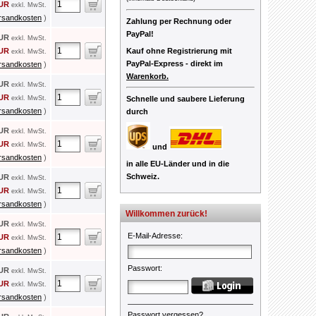
EUR
exkl. MwSt.
rsandkosten
)
Zahlung per Rechnung oder
PayPal!
EUR
exkl. MwSt.
EUR
Kauf ohne Registrierung mit
exkl. MwSt.
PayPal-Express -
direkt im
rsandkosten
)
Warenkorb.
EUR
exkl. MwSt.
EUR
exkl. MwSt.
Schnelle und saubere Lieferung
rsandkosten
)
durch
EUR
exkl. MwSt.
EUR
exkl. MwSt.
und
rsandkosten
)
in alle EU-Länder und in die
Schweiz.
EUR
exkl. MwSt.
EUR
exkl. MwSt.
rsandkosten
)
Willkommen zurück!
EUR
exkl. MwSt.
E-Mail-Adresse
:
EUR
exkl. MwSt.
rsandkosten
)
Passwort
:
EUR
exkl. MwSt.
EUR
exkl. MwSt.
rsandkosten
)
Passwort vergessen?