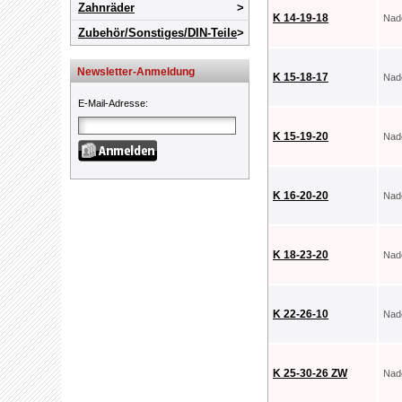
Zahnräder
K 14-19-18
Nad
Zubehör/Sonstiges/DIN-Teile
Newsletter-Anmeldung
K 15-18-17
Nad
E-Mail-Adresse
:
K 15-19-20
Nad
K 16-20-20
Nad
K 18-23-20
Nad
K 22-26-10
Nad
K 25-30-26 ZW
Nad