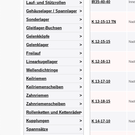
IR35-40-40
Inn
Lauf- und Stützrollen
Gehäuselager / Spannlager
Sonderlager
K 12-15-13 TN
Nad
Gleitlager-Buchsen
Gelenkköpfe
K 12-15-15
Nad
Gelenklager
Freilauf
Linearkugellager
K 12-16-13
Nad
Wellendichtringe
Keilriemen
K 13-17-10
Nad
Keilriemenscheiben
Zahnriemen
K 13-18-15
Nad
Zahnriemenscheiben
Rollenketten und Kettenräder
Kupplungen
K 14-17-10
Nad
Spannsätze