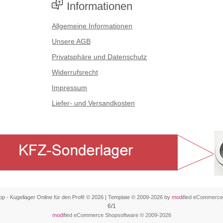
Informationen
Allgemeine Informationen
Unsere AGB
Privatsphäre und Datenschutz
Widerrufsrecht
Impressum
Liefer- und Versandkosten
op - Kugellager Online für den Profi! © 2026 | Template © 2009-2026 by
mod
ified eCommerce
6/1
mod
ified eCommerce Shopsoftware © 2009-2026