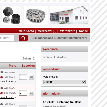
|
|
|
Mein Konto
Merkzettel (0)
Warenkorb
Kasse
Sie können alle Suchfelder kombinieren!
Warenkorb
Ihr Warenkorb ist leer.
Seiten:
1
Preis
Bestellen
Versandland
EUR
exkl. MwSt.
Versandland:
EUR
exkl. MwSt.
rsandkosten
)
EUR
exkl. MwSt.
EUR
exkl. MwSt.
Informationen
rsandkosten
)
Ab 70,00€ - Lieferung frei Haus!
EUR
exkl. MwSt.
(innerhalb Deutschland)