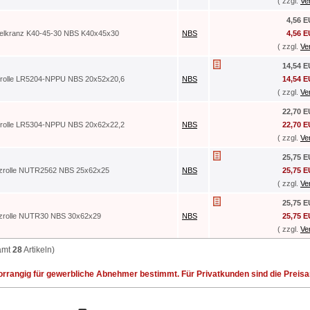
( zzgl.
Ve
4,56 
elkranz K40-45-30 NBS K40x45x30
NBS
4,56 
( zzgl.
Ve
14,54 
frolle LR5204-NPPU NBS 20x52x20,6
NBS
14,54 
( zzgl.
Ve
22,70 
frolle LR5304-NPPU NBS 20x62x22,2
NBS
22,70 
( zzgl.
Ve
25,75 
tzrolle NUTR2562 NBS 25x62x25
NBS
25,75 
( zzgl.
Ve
25,75 
tzrolle NUTR30 NBS 30x62x29
NBS
25,75 
( zzgl.
Ve
amt
28
Artikeln)
rrangig für gewerbliche Abnehmer bestimmt. Für Privatkunden sind die Preisang