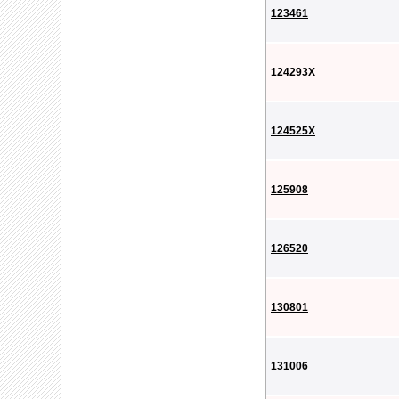
123461
124293X
124525X
125908
126520
130801
131006