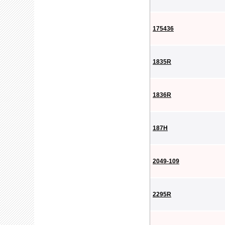
175436
1835R
1836R
187H
2049-109
2295R