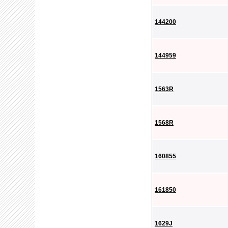
144200
144959
1563R
1568R
160855
161850
1629J