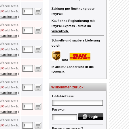
EUR
exkl. MwSt.
Zahlung per Rechnung oder
EUR
exkl. MwSt.
PayPal!
rsandkosten
)
Kauf ohne Registrierung mit
EUR
exkl. MwSt.
PayPal-Express -
direkt im
EUR
exkl. MwSt.
Warenkorb.
rsandkosten
)
Schnelle und saubere Lieferung
EUR
exkl. MwSt.
durch
EUR
exkl. MwSt.
rsandkosten
)
und
EUR
exkl. MwSt.
in alle EU-Länder und in die
EUR
exkl. MwSt.
Schweiz.
rsandkosten
)
EUR
exkl. MwSt.
Willkommen zurück!
EUR
exkl. MwSt.
rsandkosten
)
E-Mail-Adresse
:
EUR
exkl. MwSt.
EUR
exkl. MwSt.
Passwort
:
rsandkosten
)
EUR
exkl. MwSt.
EUR
exkl. MwSt.
Passwort vergessen?