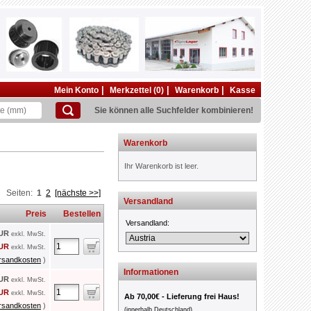
|
|
|
Mein Konto
Merkzettel (0)
Warenkorb
Kasse
Sie können alle Suchfelder kombinieren!
Warenkorb
Ihr Warenkorb ist leer.
Seiten:
1
2
[nächste >>]
Versandland
Preis
Bestellen
Versandland:
EUR
exkl. MwSt.
EUR
exkl. MwSt.
rsandkosten
)
Informationen
EUR
exkl. MwSt.
EUR
exkl. MwSt.
Ab 70,00€ - Lieferung frei Haus!
rsandkosten
)
(innerhalb Deutschland)