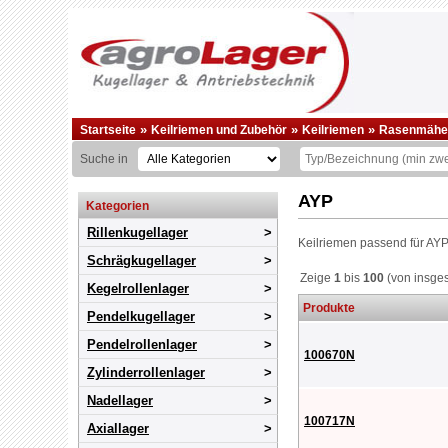
»
»
»
Startseite
Keilriemen und Zubehör
Keilriemen
Rasenmäherk
Suche in
AYP
Kategorien
Rillenkugellager
Keilriemen passend für AY
Schrägkugellager
Zeige
1
bis
100
(von insge
Kegelrollenlager
Produkte
Pendelkugellager
Pendelrollenlager
100670N
Zylinderrollenlager
Nadellager
100717N
Axiallager