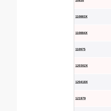
10830
110883X
110884X
110975
120302X
120418X
121979