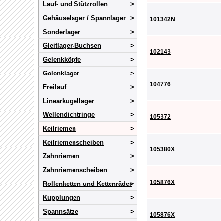
Lauf- und Stützrollen
Gehäuselager / Spannlager
101342N
Sonderlager
Gleitlager-Buchsen
102143
Gelenkköpfe
Gelenklager
104776
Freilauf
Linearkugellager
Wellendichtringe
105372
Keilriemen
Keilriemenscheiben
105380X
Zahnriemen
Zahnriemenscheiben
105876X
Rollenketten und Kettenräder
Kupplungen
Spannsätze
105876X