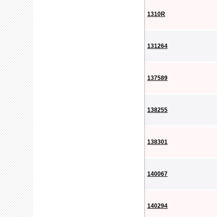
1310R
131264
137589
138255
138301
140067
140294