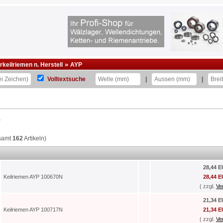
»
eilriemen n. Herstell
AYP
Volltextsuche
|
|
P
samt
162
Artikeln)
28,44 
Keilriemen AYP 100670N
28,44 
( zzgl.
Ve
21,34 
Keilriemen AYP 100717N
21,34 
( zzgl.
Ve