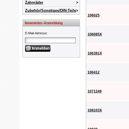
Zahnräder
Zubehör/Sonstiges/DIN-Teile
106025
Newsletter-Anmeldung
E-Mail-Adresse
:
106085X
106381X
106412
1071249
108103X